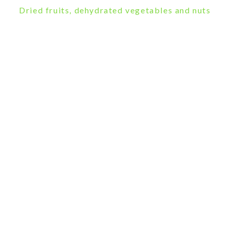
Dried fruits, dehydrated vegetables and nuts
YANGI TO'PLAM
NATECO IMPEX
NATECO IMPEX-DAN YANGI TO'PLA